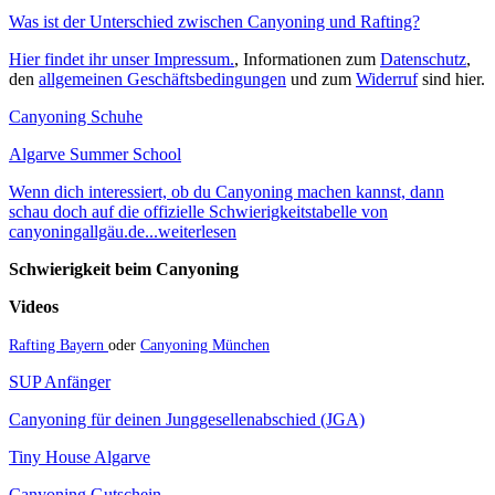
Was ist der Unterschied zwischen Canyoning und Rafting?
Hier findet ihr unser Impressum.
, Informationen zum
Datenschutz
,
den
allgemeinen Geschäftsbedingungen
und zum
Widerruf
sind hier.
Canyoning Schuhe
Algarve Summer School
Wenn dich interessiert, ob du Canyoning machen kannst, dann
schau doch auf die offizielle Schwierigkeitstabelle von
canyoningallgäu.de...weiterlesen
Schwierigkeit beim Canyoning
Videos
Rafting Bayern
oder
Canyoning München
SUP Anfänger
Canyoning für deinen Junggesellenabschied (JGA)
Tiny House Algarve
Canyoning Gutschein