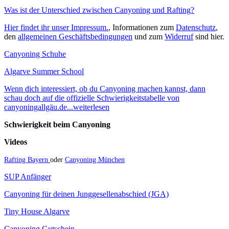
Was ist der Unterschied zwischen Canyoning und Rafting?
Hier findet ihr unser Impressum.
, Informationen zum
Datenschutz
,
den
allgemeinen Geschäftsbedingungen
und zum
Widerruf
sind hier.
Canyoning Schuhe
Algarve Summer School
Wenn dich interessiert, ob du Canyoning machen kannst, dann
schau doch auf die offizielle Schwierigkeitstabelle von
canyoningallgäu.de...weiterlesen
Schwierigkeit beim Canyoning
Videos
Rafting Bayern
oder
Canyoning München
SUP Anfänger
Canyoning für deinen Junggesellenabschied (JGA)
Tiny House Algarve
Canyoning Gutschein