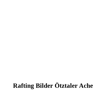
Tolles Panorama des Ötztal
Actionreiche Tour
Top Ausrüstung
Guides erklären alles
Rafting Bilder Ötztaler Ache