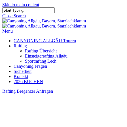
Skip to main content
Close Search
Menu
CANYONING ALLGÄU Touren
Rafting
Rafting Übersicht
Einsteigerrafting Allgäu
Sportrafting Lech
Canyoning Fragen
Sicherheit
Kontakt
2026 BUCHEN
Rafting Bregenzer Anfragen