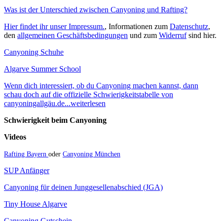
Was ist der Unterschied zwischen Canyoning und Rafting?
Hier findet ihr unser Impressum.
, Informationen zum
Datenschutz
,
den
allgemeinen Geschäftsbedingungen
und zum
Widerruf
sind hier.
Canyoning Schuhe
Algarve Summer School
Wenn dich interessiert, ob du Canyoning machen kannst, dann
schau doch auf die offizielle Schwierigkeitstabelle von
canyoningallgäu.de...weiterlesen
Schwierigkeit beim Canyoning
Videos
Rafting Bayern
oder
Canyoning München
SUP Anfänger
Canyoning für deinen Junggesellenabschied (JGA)
Tiny House Algarve
Canyoning Gutschein