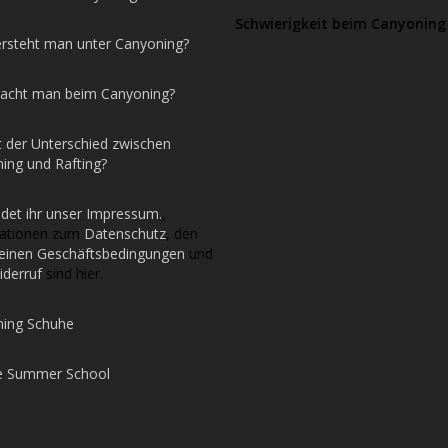
Schwierigkeit beim Canyoning
rsteht man unter Canyoning?
acht man beim Canyoning?
t der Unterschied zwischen
ing und Rafting?
ndet ihr unser Impressum.
,
mationen zum
Datenschutz
, den
einen Geschäftsbedingungen
und
iderruf
sind hier.
ing Schuhe
e Summer School