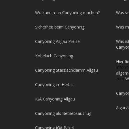
Wo kann man Canyoning machen?
Was ve
Sicherheit beim Canyoning
Was m
Canyoning Allgäu Preise
Was is
Canyon
Kobelach Canyoning
Hier fi
Infor
Canyoning Starzlachklamm Allgäu
allgem
zum
W
Canyoning im Herbst
Canyon
JGA Canyoning Allgäu
Algarv
Canyoning als Betriebsausflug
Canyoning JGA Paket