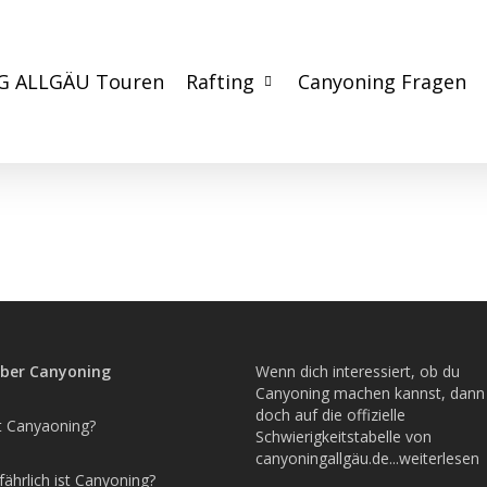
G ALLGÄU Touren
Rafting
Canyoning Fragen
über Canyoning
Wenn dich interessiert, ob du
Canyoning machen kannst, dann
doch auf die offizielle
t Canyaoning?
Schwierigkeitstabelle von
canyoningallgäu.de...weiterlesen
ährlich ist Canyoning?