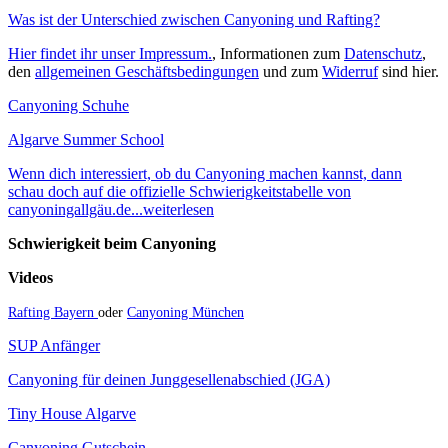
Was ist der Unterschied zwischen Canyoning und Rafting?
Hier findet ihr unser Impressum.
, Informationen zum
Datenschutz
,
den
allgemeinen Geschäftsbedingungen
und zum
Widerruf
sind hier.
Canyoning Schuhe
Algarve Summer School
Wenn dich interessiert, ob du Canyoning machen kannst, dann
schau doch auf die offizielle Schwierigkeitstabelle von
canyoningallgäu.de...weiterlesen
Schwierigkeit beim Canyoning
Videos
Rafting Bayern
oder
Canyoning München
SUP Anfänger
Canyoning für deinen Junggesellenabschied (JGA)
Tiny House Algarve
Canyoning Gutschein