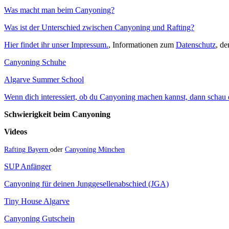
Was macht man beim Canyoning?
Was ist der Unterschied zwischen Canyoning und Rafting?
Hier findet ihr unser Impressum.
, Informationen zum
Datenschutz
, d
Canyoning Schuhe
Algarve Summer School
Wenn dich interessiert, ob du Canyoning machen kannst, dann schau do
Schwierigkeit beim Canyoning
Videos
Rafting Bayern
oder
Canyoning München
SUP Anfänger
Canyoning für deinen Junggesellenabschied (JGA)
Tiny House Algarve
Canyoning Gutschein