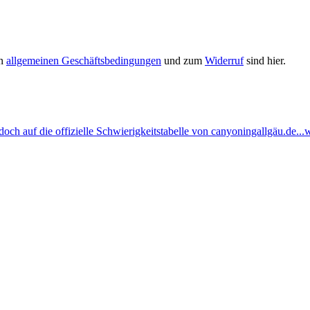
en
allgemeinen Geschäftsbedingungen
und zum
Widerruf
sind hier.
ch auf die offizielle Schwierigkeitstabelle von canyoningallgäu.de...w