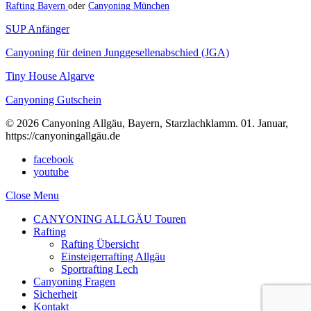
Rafting Bayern
oder
Canyoning München
SUP Anfänger
Canyoning für deinen Junggesellenabschied (JGA)
Tiny House Algarve
Canyoning Gutschein
© 2026 Canyoning Allgäu, Bayern, Starzlachklamm. 01. Januar,
https://canyoningallgäu.de
facebook
youtube
Close Menu
CANYONING ALLGÄU Touren
Rafting
Rafting Übersicht
Einsteigerrafting Allgäu
Sportrafting Lech
Canyoning Fragen
Sicherheit
Kontakt