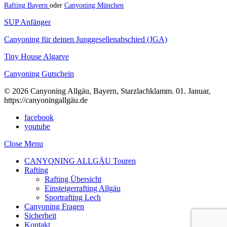
Rafting Bayern
oder
Canyoning München
SUP Anfänger
Canyoning für deinen Junggesellenabschied (JGA)
Tiny House Algarve
Canyoning Gutschein
© 2026 Canyoning Allgäu, Bayern, Starzlachklamm. 01. Januar,
https://canyoningallgäu.de
facebook
youtube
Close Menu
CANYONING ALLGÄU Touren
Rafting
Rafting Übersicht
Einsteigerrafting Allgäu
Sportrafting Lech
Canyoning Fragen
Sicherheit
Kontakt