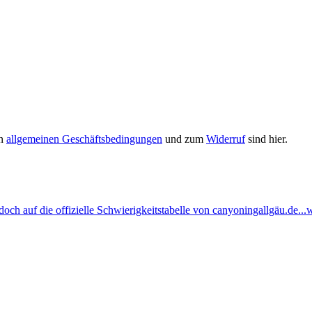
en
allgemeinen Geschäftsbedingungen
und zum
Widerruf
sind hier.
ch auf die offizielle Schwierigkeitstabelle von canyoningallgäu.de...w