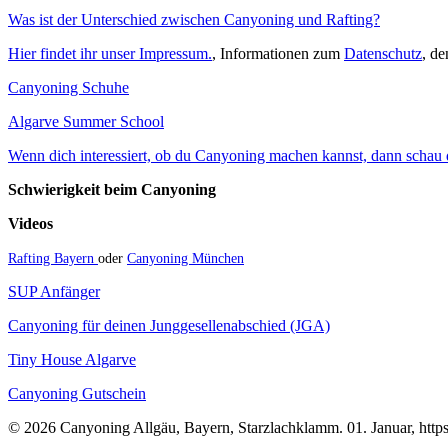
Was ist der Unterschied zwischen Canyoning und Rafting?
Hier findet ihr unser Impressum.
, Informationen zum
Datenschutz
, d
Canyoning Schuhe
Algarve Summer School
Wenn dich interessiert, ob du Canyoning machen kannst, dann schau do
Schwierigkeit beim Canyoning
Videos
Rafting Bayern
oder
Canyoning München
SUP Anfänger
Canyoning für deinen Junggesellenabschied (JGA)
Tiny House Algarve
Canyoning Gutschein
© 2026 Canyoning Allgäu, Bayern, Starzlachklamm. 01. Januar, https