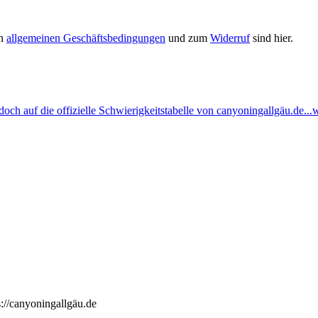
en
allgemeinen Geschäftsbedingungen
und zum
Widerruf
sind hier.
ch auf die offizielle Schwierigkeitstabelle von canyoningallgäu.de...w
://canyoningallgäu.de