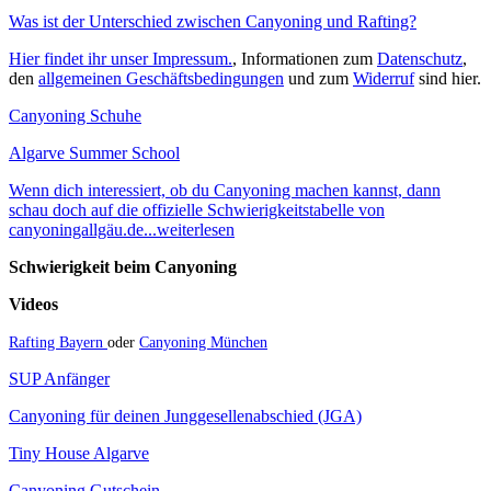
Was ist der Unterschied zwischen Canyoning und Rafting?
Hier findet ihr unser Impressum.
, Informationen zum
Datenschutz
,
den
allgemeinen Geschäftsbedingungen
und zum
Widerruf
sind hier.
Canyoning Schuhe
Algarve Summer School
Wenn dich interessiert, ob du Canyoning machen kannst, dann
schau doch auf die offizielle Schwierigkeitstabelle von
canyoningallgäu.de...weiterlesen
Schwierigkeit beim Canyoning
Videos
Rafting Bayern
oder
Canyoning München
SUP Anfänger
Canyoning für deinen Junggesellenabschied (JGA)
Tiny House Algarve
Canyoning Gutschein