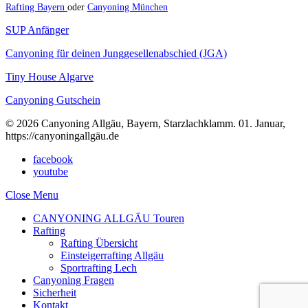
Rafting Bayern
oder
Canyoning München
SUP Anfänger
Canyoning für deinen Junggesellenabschied (JGA)
Tiny House Algarve
Canyoning Gutschein
© 2026 Canyoning Allgäu, Bayern, Starzlachklamm. 01. Januar,
https://canyoningallgäu.de
facebook
youtube
Close Menu
CANYONING ALLGÄU Touren
Rafting
Rafting Übersicht
Einsteigerrafting Allgäu
Sportrafting Lech
Canyoning Fragen
Sicherheit
Kontakt