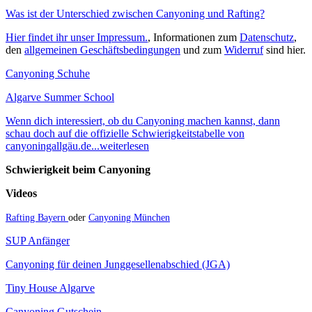
Was ist der Unterschied zwischen Canyoning und Rafting?
Hier findet ihr unser Impressum.
, Informationen zum
Datenschutz
,
den
allgemeinen Geschäftsbedingungen
und zum
Widerruf
sind hier.
Canyoning Schuhe
Algarve Summer School
Wenn dich interessiert, ob du Canyoning machen kannst, dann
schau doch auf die offizielle Schwierigkeitstabelle von
canyoningallgäu.de...weiterlesen
Schwierigkeit beim Canyoning
Videos
Rafting Bayern
oder
Canyoning München
SUP Anfänger
Canyoning für deinen Junggesellenabschied (JGA)
Tiny House Algarve
Canyoning Gutschein