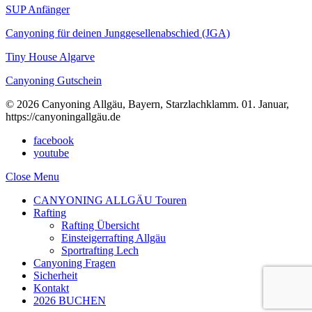
SUP Anfänger
Canyoning für deinen Junggesellenabschied (JGA)
Tiny House Algarve
Canyoning Gutschein
© 2026 Canyoning Allgäu, Bayern, Starzlachklamm. 01. Januar,
https://canyoningallgäu.de
facebook
youtube
Close Menu
CANYONING ALLGÄU Touren
Rafting
Rafting Übersicht
Einsteigerrafting Allgäu
Sportrafting Lech
Canyoning Fragen
Sicherheit
Kontakt
2026 BUCHEN