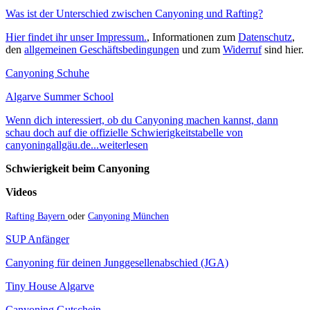
Was ist der Unterschied zwischen Canyoning und Rafting?
Hier findet ihr unser Impressum.
, Informationen zum
Datenschutz
,
den
allgemeinen Geschäftsbedingungen
und zum
Widerruf
sind hier.
Canyoning Schuhe
Algarve Summer School
Wenn dich interessiert, ob du Canyoning machen kannst, dann
schau doch auf die offizielle Schwierigkeitstabelle von
canyoningallgäu.de...weiterlesen
Schwierigkeit beim Canyoning
Videos
Rafting Bayern
oder
Canyoning München
SUP Anfänger
Canyoning für deinen Junggesellenabschied (JGA)
Tiny House Algarve
Canyoning Gutschein