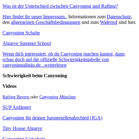
Was ist der Unterschied zwischen Canyoning und Rafting?
Hier findet ihr unser Impressum.
, Informationen zum
Datenschutz
,
den
allgemeinen Geschäftsbedingungen
und zum
Widerruf
sind hier.
Canyoning Schuhe
Algarve Summer School
Wenn dich interessiert, ob du Canyoning machen kannst, dann
schau doch auf die offizielle Schwierigkeitstabelle von
canyoningallgäu.de...weiterlesen
Schwierigkeit beim Canyoning
Videos
Rafting Bayern
oder
Canyoning München
SUP Anfänger
Canyoning für deinen Junggesellenabschied (JGA)
Tiny House Algarve
Canyoning Gutschein