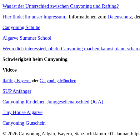
Was ist der Unterschied zwischen Canyoning und Rafting?
Hier findet ihr unser Impressum.
, Informationen zum
Datenschutz
, d
Canyoning Schuhe
Algarve Summer School
Wenn dich interessiert, ob du Canyoning machen kannst, dann schau do
Schwierigkeit beim Canyoning
Videos
Rafting Bayern
oder
Canyoning München
SUP Anfänger
Canyoning für deinen Junggesellenabschied (JGA)
Tiny House Algarve
Canyoning Gutschein
© 2026 Canyoning Allgäu, Bayern, Starzlachklamm. 01. Januar, https