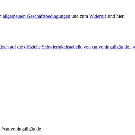
en
allgemeinen Geschäftsbedingungen
und zum
Widerruf
sind hier.
ch auf die offizielle Schwierigkeitstabelle von canyoningallgäu.de...w
://canyoningallgäu.de