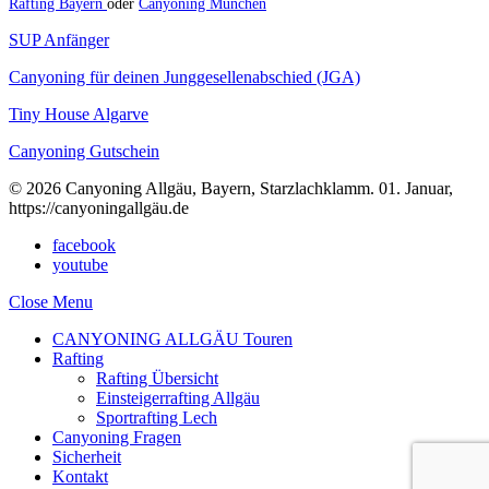
Rafting Bayern
oder
Canyoning München
SUP Anfänger
Canyoning für deinen Junggesellenabschied (JGA)
Tiny House Algarve
Canyoning Gutschein
© 2026 Canyoning Allgäu, Bayern, Starzlachklamm. 01. Januar,
https://canyoningallgäu.de
facebook
youtube
Close Menu
CANYONING ALLGÄU Touren
Rafting
Rafting Übersicht
Einsteigerrafting Allgäu
Sportrafting Lech
Canyoning Fragen
Sicherheit
Kontakt