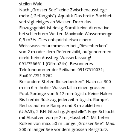
steilen Wald.
Nach „Grosser See“ keine Zwischenausstiege
mehr („Gefängnis“). Aquattk Das breite Bachbett
verträgt einiges an Wasser. Doch das
Einzugsgebiet ist riesig. Somit keine Alternative
bei schlechtem Wetter. Maximale Wassermenge:
0,5 m3/s. Dies entspricht etwa einem
Weisswasserdurchmesser bei „Riesenbecken“
von 2 m oder dem Referenzbild, aufgenommen
direkt beim Ausstieg. Wasserfassung!
091/7566611 (Ofima24h). Besonderes
Telefonnummer der Seilbahn: 091/7510031;
Fax091/751 5262.
Besondere Stellen Riesenbecken“: Nach ca. 300
m ein 6 m hoher Wasserfall in einen grossen
Pool. Sprünge von 6-12 m möglich. Keine Haken
Bis hierhin Rückzug jederzeit möglich. Rampe“:
Rechts auf eine Rampe und 3 m abklettern
(UIAA3), 2 BH. Glitschig. ‚Engstelle“: Enge Schlucht
mit Absätzen von je 2 m. ‚Flussbett“: Mit tiefen
Kolken von max. 50 m Länge. ‚Grosser See“: Max.
300 m langer See vor dem grossen Bergsturz.