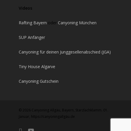
Videos
Rafting Bayern
oder
Canyoning München
SUP Anfänger
Canyoning für deinen Junggesellenabschied (JGA)
Tiny House Algarve
Canyoning Gutschein
© 2026 Canyoning Allgäu, Bayern, Starzlachklamm. 01.
Januar, https://canyoningallgäu.de
facebook
youtube