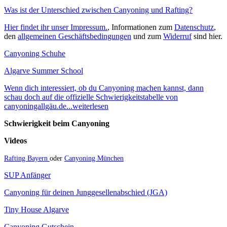
Was ist der Unterschied zwischen Canyoning und Rafting?
Hier findet ihr unser Impressum.
, Informationen zum
Datenschutz
,
den
allgemeinen Geschäftsbedingungen
und zum
Widerruf
sind hier.
Canyoning Schuhe
Algarve Summer School
Wenn dich interessiert, ob du Canyoning machen kannst, dann
schau doch auf die offizielle Schwierigkeitstabelle von
canyoningallgäu.de...weiterlesen
Schwierigkeit beim Canyoning
Videos
Rafting Bayern
oder
Canyoning München
SUP Anfänger
Canyoning für deinen Junggesellenabschied (JGA)
Tiny House Algarve
Canyoning Gutschein