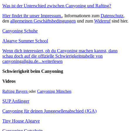
Was ist der Unterschied zwischen Canyoning und Rafting?
Hier findet ihr unser Impressum.
, Informationen zum
Datenschutz
,
den
allgemeinen Geschäftsbedingungen
und zum
Widerruf
sind hier.
Canyoning Schuhe
Algarve Summer School
Wenn dich interessiert, ob du Canyoning machen kannst, dann
schau doch auf die offizielle Schwierigkeitstabelle von
canyoningallgäu.de...weiterlesen
Schwierigkeit beim Canyoning
Videos
Rafting Bayern
oder
Canyoning München
SUP Anfänger
Canyoning für deinen Junggesellenabschied (JGA)
Tiny House Algarve
Canyoning Gutschein