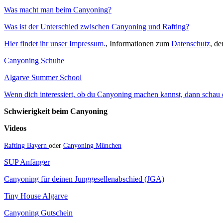
Was macht man beim Canyoning?
Was ist der Unterschied zwischen Canyoning und Rafting?
Hier findet ihr unser Impressum.
, Informationen zum
Datenschutz
, d
Canyoning Schuhe
Algarve Summer School
Wenn dich interessiert, ob du Canyoning machen kannst, dann schau do
Schwierigkeit beim Canyoning
Videos
Rafting Bayern
oder
Canyoning München
SUP Anfänger
Canyoning für deinen Junggesellenabschied (JGA)
Tiny House Algarve
Canyoning Gutschein