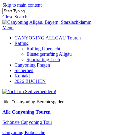
Skip to main content
Close Search
Menu
CANYONING ALLGÄU Touren
Rafting
Rafting Übersicht
Einsteigerrafting Allgäu
Sportrafting Lech
Canyoning Fragen
Sicherheit
Kontakt
2026 BUCHEN
title=“Canyoning Berchtesgaden“
Alle Canyoning Touren
Schönste Canyoning Tour
Canyoning Kobelache