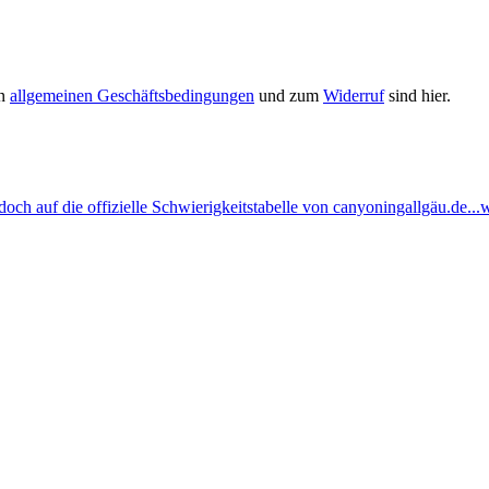
en
allgemeinen Geschäftsbedingungen
und zum
Widerruf
sind hier.
ch auf die offizielle Schwierigkeitstabelle von canyoningallgäu.de...w