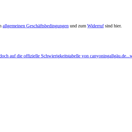
en
allgemeinen Geschäftsbedingungen
und zum
Widerruf
sind hier.
ch auf die offizielle Schwierigkeitstabelle von canyoningallgäu.de...w