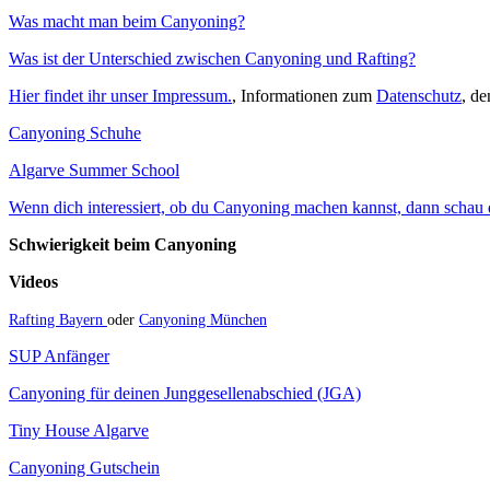
Was macht man beim Canyoning?
Was ist der Unterschied zwischen Canyoning und Rafting?
Hier findet ihr unser Impressum.
, Informationen zum
Datenschutz
, d
Canyoning Schuhe
Algarve Summer School
Wenn dich interessiert, ob du Canyoning machen kannst, dann schau do
Schwierigkeit beim Canyoning
Videos
Rafting Bayern
oder
Canyoning München
SUP Anfänger
Canyoning für deinen Junggesellenabschied (JGA)
Tiny House Algarve
Canyoning Gutschein