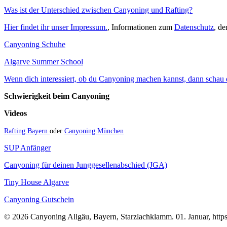
Was ist der Unterschied zwischen Canyoning und Rafting?
Hier findet ihr unser Impressum.
, Informationen zum
Datenschutz
, d
Canyoning Schuhe
Algarve Summer School
Wenn dich interessiert, ob du Canyoning machen kannst, dann schau do
Schwierigkeit beim Canyoning
Videos
Rafting Bayern
oder
Canyoning München
SUP Anfänger
Canyoning für deinen Junggesellenabschied (JGA)
Tiny House Algarve
Canyoning Gutschein
© 2026 Canyoning Allgäu, Bayern, Starzlachklamm. 01. Januar, https