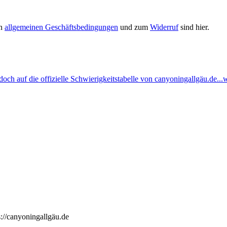
en
allgemeinen Geschäftsbedingungen
und zum
Widerruf
sind hier.
ch auf die offizielle Schwierigkeitstabelle von canyoningallgäu.de...w
://canyoningallgäu.de