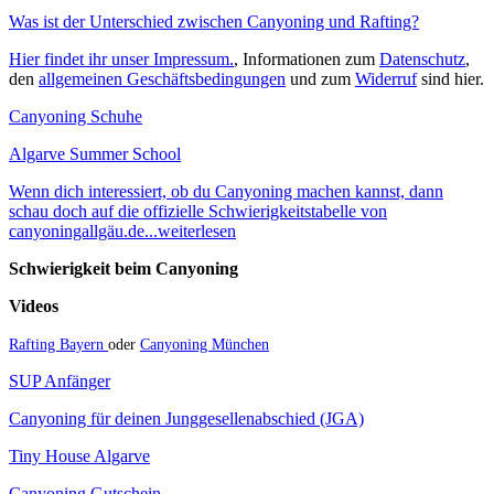
Was ist der Unterschied zwischen Canyoning und Rafting?
Hier findet ihr unser Impressum.
, Informationen zum
Datenschutz
,
den
allgemeinen Geschäftsbedingungen
und zum
Widerruf
sind hier.
Canyoning Schuhe
Algarve Summer School
Wenn dich interessiert, ob du Canyoning machen kannst, dann
schau doch auf die offizielle Schwierigkeitstabelle von
canyoningallgäu.de...weiterlesen
Schwierigkeit beim Canyoning
Videos
Rafting Bayern
oder
Canyoning München
SUP Anfänger
Canyoning für deinen Junggesellenabschied (JGA)
Tiny House Algarve
Canyoning Gutschein