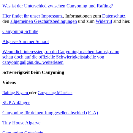
Was ist der Unterschied zwischen Canyoning und Rafting?
Hier findet ihr unser Impressum.
, Informationen zum
Datenschutz
,
den
allgemeinen Geschäftsbedingungen
und zum
Widerruf
sind hier.
Canyoning Schuhe
Algarve Summer School
Wenn dich interessiert, ob du Canyoning machen kannst, dann
schau doch auf die offizielle Schwierigkeitstabelle von
canyoningallgäu.de...weiterlesen
Schwierigkeit beim Canyoning
Videos
Rafting Bayern
oder
Canyoning München
SUP Anfänger
Canyoning für deinen Junggesellenabschied (JGA)
Tiny House Algarve
Canyoning Gutschein