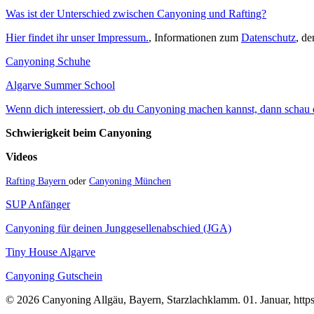
Was ist der Unterschied zwischen Canyoning und Rafting?
Hier findet ihr unser Impressum.
, Informationen zum
Datenschutz
, d
Canyoning Schuhe
Algarve Summer School
Wenn dich interessiert, ob du Canyoning machen kannst, dann schau do
Schwierigkeit beim Canyoning
Videos
Rafting Bayern
oder
Canyoning München
SUP Anfänger
Canyoning für deinen Junggesellenabschied (JGA)
Tiny House Algarve
Canyoning Gutschein
© 2026 Canyoning Allgäu, Bayern, Starzlachklamm. 01. Januar, https