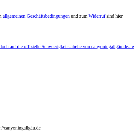
en
allgemeinen Geschäftsbedingungen
und zum
Widerruf
sind hier.
ch auf die offizielle Schwierigkeitstabelle von canyoningallgäu.de...w
://canyoningallgäu.de