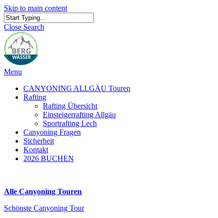
Skip to main content
Close Search
Menu
CANYONING ALLGÄU Touren
Rafting
Rafting Übersicht
Einsteigerrafting Allgäu
Sportrafting Lech
Canyoning Fragen
Sicherheit
Kontakt
2026 BUCHEN
Alle Canyoning Touren
Schönste Canyoning Tour