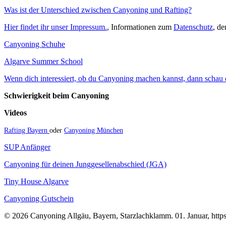
Was ist der Unterschied zwischen Canyoning und Rafting?
Hier findet ihr unser Impressum.
, Informationen zum
Datenschutz
, d
Canyoning Schuhe
Algarve Summer School
Wenn dich interessiert, ob du Canyoning machen kannst, dann schau do
Schwierigkeit beim Canyoning
Videos
Rafting Bayern
oder
Canyoning München
SUP Anfänger
Canyoning für deinen Junggesellenabschied (JGA)
Tiny House Algarve
Canyoning Gutschein
© 2026 Canyoning Allgäu, Bayern, Starzlachklamm. 01. Januar, https