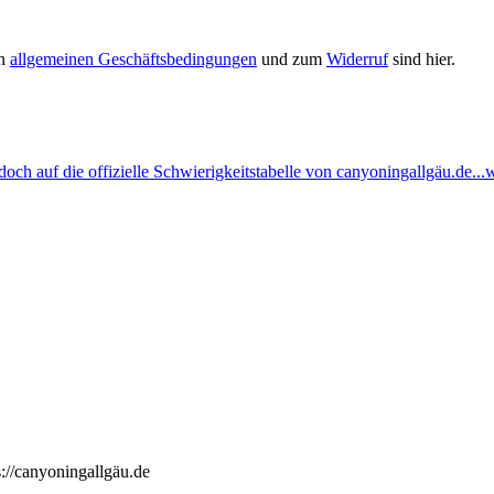
en
allgemeinen Geschäftsbedingungen
und zum
Widerruf
sind hier.
ch auf die offizielle Schwierigkeitstabelle von canyoningallgäu.de...w
://canyoningallgäu.de