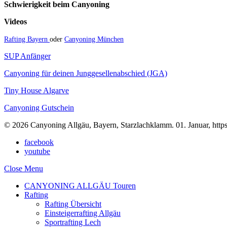
Schwierigkeit beim Canyoning
Videos
Rafting Bayern
oder
Canyoning München
SUP Anfänger
Canyoning für deinen Junggesellenabschied (JGA)
Tiny House Algarve
Canyoning Gutschein
© 2026 Canyoning Allgäu, Bayern, Starzlachklamm. 01. Januar, https
facebook
youtube
Close Menu
CANYONING ALLGÄU Touren
Rafting
Rafting Übersicht
Einsteigerrafting Allgäu
Sportrafting Lech