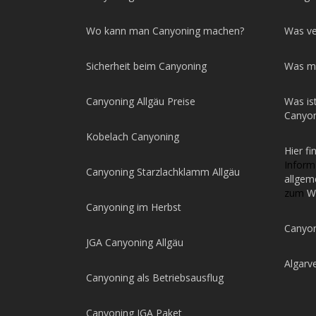
Wo kann man Canyoning machen?
Was ve
Sicherheit beim Canyoning
Was m
Canyoning Allgäu Preise
Was is
Canyon
Kobelach Canyoning
Hier fi
Infor
Canyoning Starzlachklamm Allgäu
allgem
zum
W
Canyoning im Herbst
Canyon
JGA Canyoning Allgäu
Algarv
Canyoning als Betriebsausflug
Canyoning JGA Paket