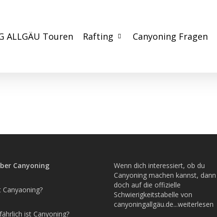
G ALLGÄU Touren
Rafting
Canyoning Fragen
über Canyoning
Wenn dich interessiert, ob du
Canyoning machen kannst, dann
doch auf die offizielle
t Canyaoning?
Schwierigkeitstabelle von
canyoningallgäu.de...weiterlesen
ährlich ist Canyoning?