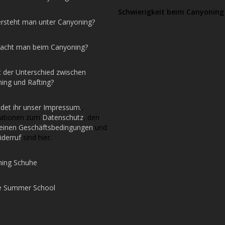
Schwierigkeit beim Canyoning
rsteht man unter Canyoning?
acht man beim Canyoning?
t der Unterschied zwischen
ing und Rafting?
ndet ihr unser Impressum.
,
mationen zum
Datenschutz
, den
einen Geschäftsbedingungen
und
iderruf
sind hier.
ing Schuhe
e Summer School