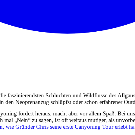
ie faszinierendsten Schluchten und Wildflüsse des Allgäus.
l in den Neoprenanzug schlüpfst oder schon erfahrener Outd
oning fordert heraus, macht aber vor allem Spaß. Bei uns
ch mal „Nein“ zu sagen, ist oft weitaus mutiger, als unvorb
en, wie Gründer Chris seine erste Canyoning Tour erlebt h