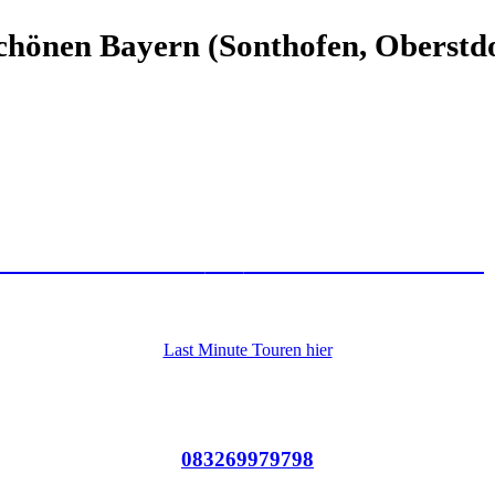
schönen Bayern (Sonthofen, Oberstd
ison ist eröffnet
😍
Jetzt Termin anfra
Last Minute Touren hier
Oder rufe an: Heute 9. August 2026 für dich erreichbar
083269979798