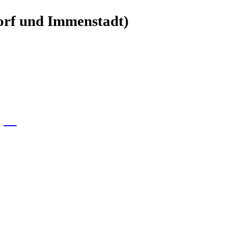
orf und Immenstadt)
gen
: