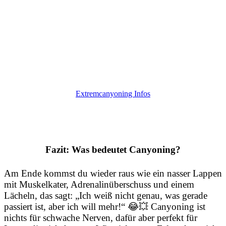
Extremcanyoning: In der Kobelache brauchst du
Nerven wie Drahtseile – wir machen Sprünge in enge
Gumpen, befinden uns über lange Abschnitte in tiefen
Schluchten und sind auf der Tagestour (129 € pP) bis
zu 6 Stunden unterwegs. Hast du es drauf?
Extremcanyoning Infos
Fazit: Was bedeutet Canyoning?
Am Ende kommst du wieder raus wie ein nasser Lappen
mit Muskelkater, Adrenalinüberschuss und einem
Lächeln, das sagt: „Ich weiß nicht genau, was gerade
passiert ist, aber ich will mehr!“ 😂💥 Canyoning ist
nichts für schwache Nerven, dafür aber perfekt für