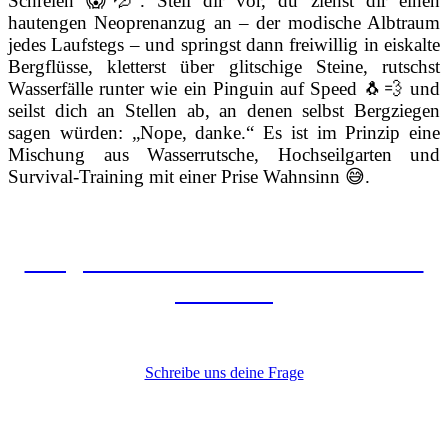
Schreien 😱💦. Stell dir vor, du ziehst dir einen
hautengen Neoprenanzug an – der modische Albtraum
jedes Laufstegs – und springst dann freiwillig in eiskalte
Bergflüsse, kletterst über glitschige Steine, rutschst
Wasserfälle runter wie ein Pinguin auf Speed 🐧💨 und
seilst dich an Stellen ab, an denen selbst Bergziegen
sagen würden: „Nope, danke.“ Es ist im Prinzip eine
Mischung aus Wasserrutsche, Hochseilgarten und
Survival-Training mit einer Prise Wahnsinn 😅.
Fragen zur Sicherheit auf unseren
Touren?
Schreibe uns deine Frage