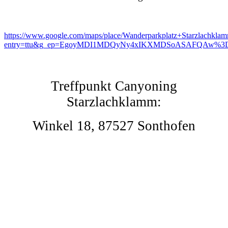
https://www.google.com/maps/place/Wanderparkplatz+Starzlach
entry=ttu&g_ep=EgoyMDI1MDQyNy4xIKXMDSoASAFQAw%
Treffpunkt Canyoning
Starzlachklamm:
Winkel 18, 87527 Sonthofen