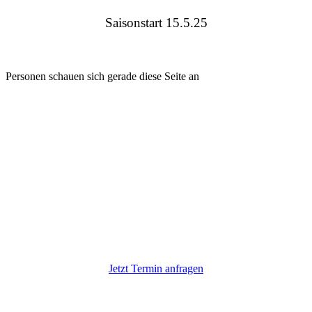
Saisonstart 15.5.25
Personen schauen sich gerade diese Seite an
Samstags Termine in 2025 werden
schon knapp
einige Nachmittage ausgebucht
Jetzt Termin anfragen