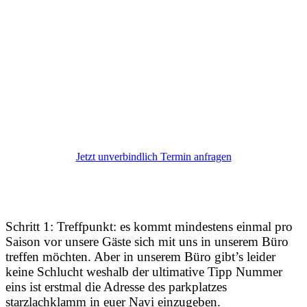
variabler Gruppengröße zu buchen: Ihr seid flexibel und
nennt bis 2 Wochen vor der Tour zur
Rechnungserstellung eure finale Personenanzahl. So
kann euch keiner den Termin wegnehmen, und ihr
könnt auch eure Wackelkandidaten abbilden. Interesse?
Dann schnell anfragen und checken, ob euer Termin
noch verfügbar ist.
Jetzt unverbindlich Termin anfragen
Schritt 1: Treffpunkt: es kommt mindestens einmal pro
Saison vor unsere Gäste sich mit uns in unserem Büro
treffen möchten. Aber in unserem Büro gibt’s leider
keine Schlucht weshalb der ultimative Tipp Nummer
eins ist erstmal die Adresse des parkplatzes
starzlachklamm in euer Navi einzugeben.