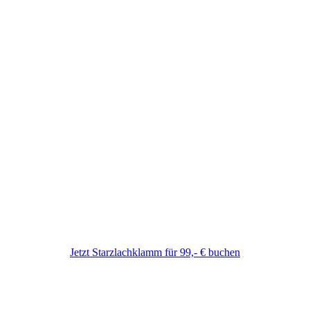
Jetzt Starzlachklamm für 99,- € buchen
Tourpreis Samstag:
109 € pP