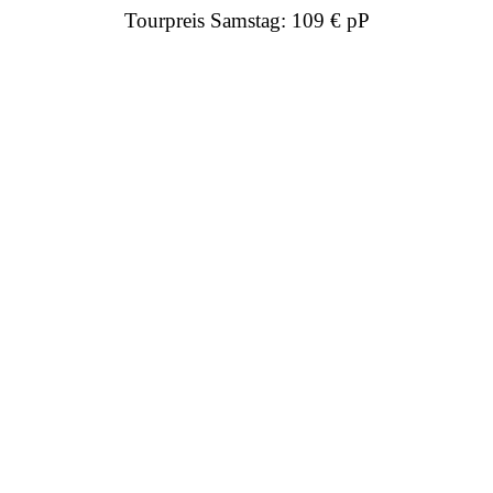
Tourpreis Samstag:
109 € pP
Ablauf Canyoning
Allgäu Starzlachklamm